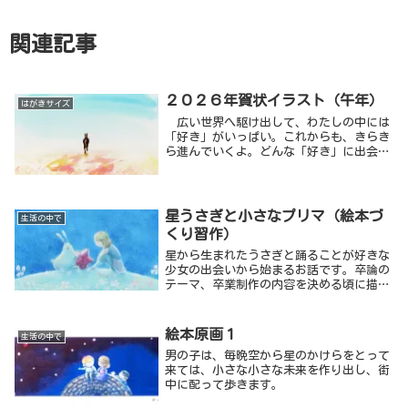
関連記事
２０２６年賀状イラスト（午年）
はがきサイズ
広い世界へ駆け出して、わたしの中には
「好き」がいっぱい。これからも、きらき
ら進んでいくよ。どんな「好き」に出会え
るかな。どんな「わたし」になれるのか
な。今を精一杯生きる馬のイメージです。
星うさぎと小さなプリマ（絵本づ
生活の中で
くり習作）
星から生まれたうさぎと踊ることが好きな
少女の出会いから始まるお話です。卒論の
テーマ、卒業制作の内容を決める頃に描い
た作品です。
絵本原画１
生活の中で
男の子は、毎晩空から星のかけらをとって
来ては、小さな小さな未来を作り出し、街
中に配って歩きます。