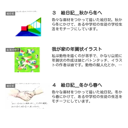
３ 絵日記＿秋から冬へ
絵日記
色々な画材をつかって描いた絵日記。秋か
ら冬にかけて、ある中学校の生徒の学校生
活をモチーフにしています。
我が家の年賀状イラスト
生活の中で
私は動物を描くのが苦手で、かなり以前に
年賀状の作成は娘とバトンタッチ、イラス
トの作者は娘です。動物の擬人化とか、動
いている場面設定などは私には至難の業で
した。
４ 絵日記＿冬から春へ
絵日記
色々な画材をつかって描いた絵日記。冬か
ら春にかけて、ある中学校の生徒の生活を
モチーフにしています。