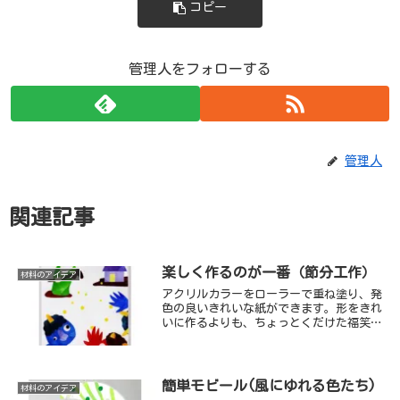
コピー
管理人をフォローする
管理人
関連記事
楽しく作るのが一番（節分工作）
材料のアイデア
アクリルカラーをローラーで重ね塗り、発
色の良いきれいな紙ができます。形をきれ
いに作るよりも、ちょっとくだけた福笑い
のような顔や常識にとらわれないバラバラ
な組み合わせのおかしなポーズの方が、絵
本の一場面のような素敵な作品になったり
します。
簡単モビール(風にゆれる色たち)
材料のアイデア