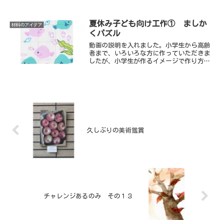
ので、工作に使えそうなものはないかと定
期的に見て回ります。 折り紙（千代紙・
デザインペーパー）やシール類も次々とい
夏休み子ども向け工作① ましか
材料のアイデア
ろいろな模様や材質のものが出て、それも
くパズル
ひとつのパッケージの中に数種類の色や模
様が入っています。作りたいイメージに合
動画の説明を入れました。小学生から高齢
った材料を安価でいろいろな種類を揃える
者まで、いろいろな方に作っていただきま
ことができるので、とてもありがたいで
したが、小学生が作るイメージで作り方を
す。特にＡ４サイズの紙が豊富なのも嬉し
まとめてみました。このパズルの概要は先
いです。（このサイズはホームセンターな
の投稿をお読みください。
どでは印刷用紙くらいしかみかけないの
で）
久しぶりの美術鑑賞
チャレンジあるのみ その１３