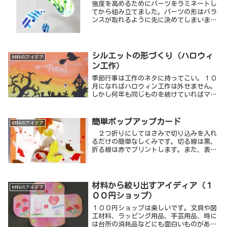
強度を高めるためにパーツをラミネートし
てから組み立てました。パーツの形はバラ
ンスが取れるように先に決めてしまいまし
た。表と裏に作る「色の世界」を楽しむモ
ビールです。
シルエットの形づくり（ハロウィ
材料のアイデア
ン工作）
季節行事は工作のネタに持ってこい。１０
月になればハロウィン工作は外せません。
しかし何年も同じものを続けていればマン
ネリ化して私自身が楽しくないので、材料
や形態を変えて見た目は変わるように工夫
しています。去年、今年と新しいハロウィ
簡単ポップアップカード
材料のアイデア
ン工作を考えてみました。
２つ折りにしてはさみで切り込みを入れ
るだけの簡単なしくみです。切る線は黒、
折る線は赤でプリントします。また、表紙
と貼り合わせるためにあらかじめ両面テー
プを貼っておきます。
材料から絞り出すアイディア（１
材料のアイデア
００円ショップ）
１００円ショップは楽しいです。文具や図
工材料、ラッピング用品、手芸用品、時に
は台所の消耗品などにも面白いものがある