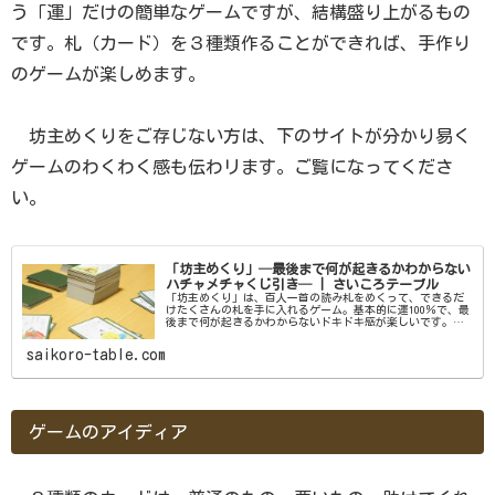
う「運」だけの簡単なゲームですが、結構盛り上がるもの
です。札（カード）を３種類作ることができれば、手作り
のゲームが楽しめます。
坊主めくりをご存じない方は、下のサイトが分かり易く
ゲームのわくわく感も伝わリます。ご覧になってくださ
い。
「坊主めくり」─最後まで何が起きるかわからない
ハチャメチャくじ引き─ | さいころテーブル
「坊主めくり」は、百人一首の読み札をめくって、できるだ
けたくさんの札を手に入れるゲーム。基本的に運100％で、最
後まで何が起きるかわからないドキドキ感が楽しいです。ゲ
ームは２人以上の何人でもプレイできて、セット例はこんな
感じ。小倉百人一首の...
saikoro-table.com
ゲームのアイディア