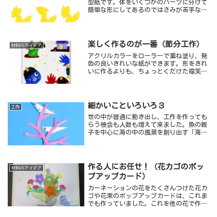
型紙です。体をいくつかのパーツに分けて
簡単な形にしてあるのではさみが苦手な人
でも切りやすく、組み合わせてポーズを変
えることができます。
楽しく作るのが一番（節分工作）
材料のアイデア
アクリルカラーをローラーで重ね塗り、発
色の良いきれいな紙ができます。形をきれ
いに作るよりも、ちょっとくだけた福笑い
のような顔や常識にとらわれないバラバラ
な組み合わせのおかしなポーズの方が、絵
本の一場面のような素敵な作品になったり
します。
細かいこといろいろ３
工作
世の中が普通に動き出し、工作を作っても
らう機会も人数も増えて来ました。魚の親
子を中心に海の中の風景を創り出す「海の
中のお散歩」は３カ所７０～８０人くらい
の準備が必要です。参加者に不公平がない
よう、また、見本通りに同じ作品ばかりが
できてしまうことがないよう、準備段階で
作る人にお任せ！（花カゴのポッ
材料のアイデア
気にかけたことを紹介します。
プアップカード）
カーネーションの花をたくさんつけた花カ
ゴや花束のポップアップカードは、これま
でも作っていました。これを他の花で作っ
たらおもしろいのではないかというアイデ