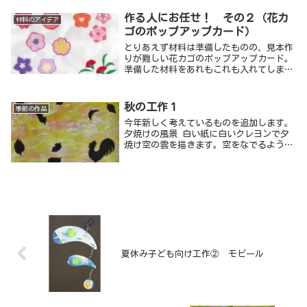
ィアをいただき、実施することは即、決
定。作る人のアイディアもいくらでも出て
作る人にお任せ！ その２（花カ
材料のアイデア
きそうで、自分でも簡単にできると思って
ゴのポップアップカード）
いましたが・・。
とりあえず材料は準備したものの、見本作
りが難しい花カゴのポップアップカード。
準備した材料をあれもこれも入れてしまう
とまとまりがなく、だからと言ってきれい
にまとめ過ぎると見本どおりに作りたい人
も増えそうで、それも心配です。おおよそ
秋の工作１
季節の作品
の雰囲気が伝わるだけの見本で、あとはも
今年新しく考えているものを追加します。
う「作る人にお任せ！」にしました。
夕焼けの風景 白い紙に白いクレヨンで夕
焼け空の雲を描きます。空をなでるように
大きなラインを入れたり、雲の形を意識し
ながらぐるぐる描いたり。短めのクレヨン
を横に使ってこするのも良いかもしれませ
ん。沈んでいく夕日の光も描いてみまし
た。
夏休み子ども向け工作② モビール