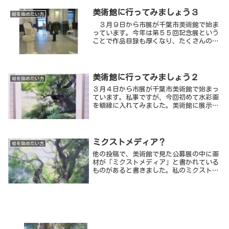
れるのは、ありがたいです。でもそれを見
て同じように描けるかというと、私の知識
美術館に行ってみましょう３
絵を始めたい方
や描写力ではすぐにはできません。わから
３月９日から市展が千葉市美術館で始ま
ないことが多いのです。
っています。今年は第５５回記念展という
ことで作品目録も厚くなり、たくさんの作
品が掲載されていました。この展覧会の良
いところは７つの部門が同時に展示されて
いて、いろいろな作品を見ることができる
ことです。
美術館に行ってみましょう２
絵を始めたい方
３月４日から市展が千葉市美術館で始まっ
ています。私事ですが、今回初めて水彩画
を額縁に入れてみました。美術館に展示し
たらどんな感じに見えるかなと、多少は興
味を持って行ったのですが、見慣れた自分
の絵でした。
ミクストメディア？
絵を始めたい方
他の投稿で、美術館で見た公募展の中に画
材が「ミクストメディア」と書かれている
ものがあると書きました。私のミクストメ
ディアの解釈は「自分の表現したいイメー
ジを追求するために、複数の画材を組み合
わせたもの」というくらいのものです。