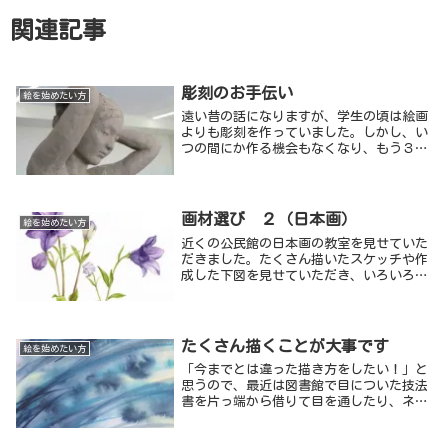
関連記事
彫刻のお手伝い
絵を始めたい方
遠い昔の話になりますが、学生の頃は絵画
よりも彫刻を作っていました。しかし、い
つの間にか作る機会もなくなり、もう３０
年以上も作品の制作はありません。
画材選び ２（日本画）
絵を始めたい方
近くの公民館の日本画の教室を見せていた
だきました。たくさん描いたスケッチや作
成した下図を見せていただき、いろいろと
お話を聞くことができました。
たくさん描くことが大事です
絵を始めたい方
「今までとは違った描き方をしたい！」と
思うので、最近は図書館で目についた技法
書を片っ端から借りて目を通したり、ネッ
トを開いて水彩画に関するサイトを見たり
しています。特に制作の様子が動画で見ら