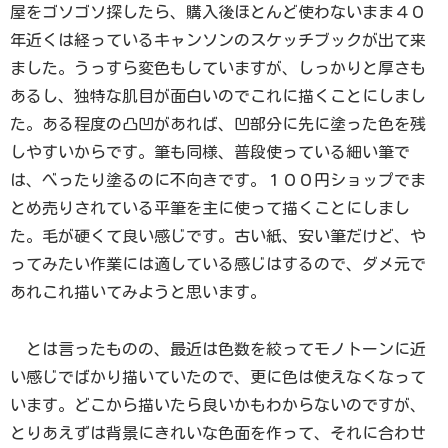
屋をゴソゴソ探したら、購入後ほとんど使わないまま４０
年近くは経っているキャンソンのスケッチブックが出て来
ました。うっすら変色もしていますが、しっかりと厚さも
あるし、独特な肌目が面白いのでこれに描くことにしまし
た。ある程度の凸凹があれば、凹部分に先に塗った色を残
しやすいからです。筆も同様、普段使っている細い筆で
は、べったり塗るのに不向きです。１００円ショップでま
とめ売りされている平筆を主に使って描くことにしまし
た。毛が硬くて良い感じです。古い紙、安い筆だけど、や
ってみたい作業には適している感じはするので、ダメ元で
あれこれ描いてみようと思います。
とは言ったものの、最近は色数を絞ってモノトーンに近
い感じでばかり描いていたので、更に色は使えなくなって
います。どこから描いたら良いかもわからないのですが、
とりあえずは背景にきれいな色面を作って、それに合わせ