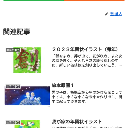
管理人
関連記事
２０２３年賀状イラスト（卯年）
生活の中で
「種をまき、芽が出て、花が咲き、また次
の種をまく。そんな日常の繰り返しの中
に、新しい価値観を創り出していこう。」
というイメージで描きました。でも、うさ
ぎ達はマイペース。無理をせず、少しず
つ・・・。
絵本原画１
生活の中で
男の子は、毎晩空から星のかけらをとって
来ては、小さな小さな未来を作り出し、街
中に配って歩きます。
我が家の年賀状イラスト
生活の中で