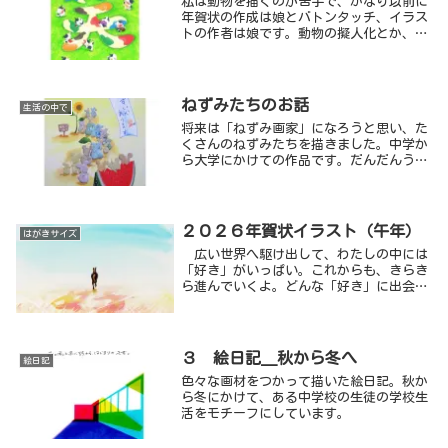
私は動物を描くのが苦手で、かなり以前に
年賀状の作成は娘とバトンタッチ、イラス
トの作者は娘です。動物の擬人化とか、動
いている場面設定などは私には至難の業で
した。
ねずみたちのお話
生活の中で
将来は「ねずみ画家」になろうと思い、た
くさんのねずみたちを描きました。中学か
ら大学にかけての作品です。だんだんうま
くなりました。
２０２６年賀状イラスト（午年）
はがきサイズ
広い世界へ駆け出して、わたしの中には
「好き」がいっぱい。これからも、きらき
ら進んでいくよ。どんな「好き」に出会え
るかな。どんな「わたし」になれるのか
な。今を精一杯生きる馬のイメージです。
３ 絵日記＿秋から冬へ
絵日記
色々な画材をつかって描いた絵日記。秋か
ら冬にかけて、ある中学校の生徒の学校生
活をモチーフにしています。