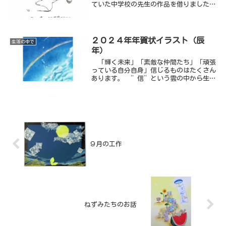
ていた中学校の先生の作品を借りました。
厳選した３７枚の内の春から夏への９枚で
す。
２０２４年年賀状イラスト（辰
生活の中で
年）
「輝く未来」「素敵な仲間たち」「頑張
っている自分自身」信じるものはたくさん
あります。 ”信”という雲の中から生ま
れた龍が青い空をどこまでも昇ってい
く・・・・。そんなイメージでまとめまし
た。
９月の工作
ねずみたちのお話