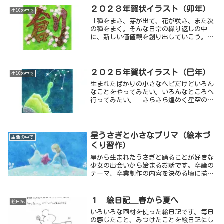
２０２３年賀状イラスト（卯年）
生活の中で
「種をまき、芽が出て、花が咲き、また次
の種をまく。そんな日常の繰り返しの中
に、新しい価値観を創り出していこう。」
というイメージで描きました。でも、うさ
ぎ達はマイペース。無理をせず、少しず
つ・・・。
２０２５年賀状イラスト（巳年）
生活の中で
生まれたばかりの小さなヘビだけどいろん
なことをやってみたい。いろんなところへ
行ってみたい。 きらきら煌めく星空のも
と。はじめての世界へ。さあ、歩き出そ
う・・・。そんなイメージでまとめまし
た。
星うさぎと小さなプリマ（絵本づ
生活の中で
くり習作）
星から生まれたうさぎと踊ることが好きな
少女の出会いから始まるお話です。卒論の
テーマ、卒業制作の内容を決める頃に描い
た作品です。
１ 絵日記＿春から夏へ
絵日記
いろいろな画材を使った絵日記です。毎日
の感じたこと、みつけたことを絵日記にし