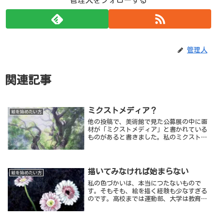
管理人
関連記事
ミクストメディア？
絵を始めたい方
他の投稿で、美術館で見た公募展の中に画
材が「ミクストメディア」と書かれている
ものがあると書きました。私のミクストメ
ディアの解釈は「自分の表現したいイメー
ジを追求するために、複数の画材を組み合
わせたもの」というくらいのものです。
描いてみなければ始まらない
絵を始めたい方
私の色づかいは、本当につたないもので
す。そもそも、絵を描く経験も少なすぎる
のです。高校までは運動部、大学は教育学
部の美術教師の養成課程に入りましたが、
そこでも体育会の運動部へ、３年生までは