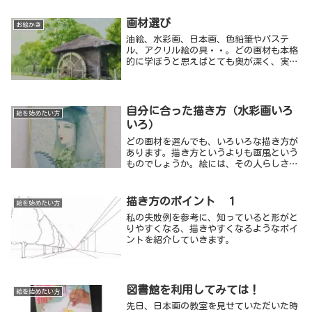
そちらが大学生活の中心でした。高校の美
術部などで油彩を描いてきた同級生と比べ
画材選び
お絵かき
るとあまりにも下手すぎて、卒業制作は他
油絵、水彩画、日本画、色鉛筆やパステ
の学生と差のついていない彫刻を選びまし
ル、アクリル絵の具・・。どの画材も本格
た。それは、自分でも楽しかったのです
的に学ぼうと思えばとても奥が深く、実際
が、色を使いこなす機会は更になくなりま
に色をつける絵の具の他にも必要な画材は
した。
たくさんあります。それらを使ってどう描
いていくのか、本やネットで調べてすぐに
理解し、できることではなく、きちんと先
自分に合った描き方（水彩画いろ
絵を始めたい方
生について直接教えてもらうのが一番で
いろ）
す。でも、その前に自分はどんな感じの絵
が描きたいのか、自分の毎日の生活の中で
どの画材を選んでも、いろいろな描き方が
どんな時に絵を描きたいのか、そのイメー
あります。描き方というよりも画風という
ジをしっかり持ちましょう。
ものでしょうか。絵には、その人らしさが
出て来ます。
描き方のポイント １
絵を始めたい方
私の失敗例を参考に、知っていると形がと
りやすくなる、描きやすくなるようなポイ
ントを紹介していきます。
図書館を利用してみては！
絵を始めたい方
先日、日本画の教室を見せていただいた時