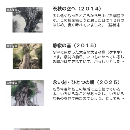
晩秋の空へ（２０１４）
巨木作品
少し低くなったところから見上げた構図で
す。この絵を描こうと思った日は１２月の
はじめ、良く晴れていました。（勝浦市
上植野）
静寂の音（２０１５）
巨木作品
Ｓ字に曲がった大きな大きな欅（ケヤキ）
です。祭礼の前日、いつもかかっているし
め縄がはずされていて、がっしりとした幹
を初めて見ることができました。遠くにた
くさんの人がいる気配がしますが、境内に
は私だけ。
永い刻・ひとつの朝（２０２５）
巨木作品
もう何百年もこの場所に立ち続けている
木、いろいろなことがあったし、いろいろ
なものを見て来たのでしょう。とっても永
いその時間もひとつひとつの日々のくり返
し、今日も変わらず朝陽を浴びて・・。あ
る夏の朝。 （千葉市 平川町）