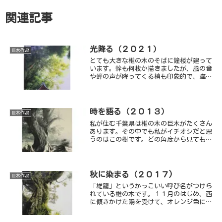
関連記事
光降る（２０２１）
巨木作品
とても大きな椎の木のそばに鐘楼が建って
います。幹も何枚か描きましたが、風の音
や蝉の声が降ってくる梢も印象的で、違う
構図で描いてみました。(千葉市 平川
町)
時を語る（２０１３）
巨木作品
私が住む千葉県は椎の木の巨木がたくさん
あります。その中でも私がイチオシだと思
うのはこの樹です。どの角度から見ても違
った魅力のある樹で、地面に落ちた枝から
もまた新しい樹が生えていたり、抜群の生
命感。この樹は大小合わせて１０枚くらい
描きました。道ばたに「千年の椎の木」と
秋に染まる（２０１７)
巨木作品
小さな看板が出ています。(勝浦市 上植
「雄龍」というかっこいい呼び名がつけら
野)
れている椎の木です。１１月のはじめ、西
に傾きかけた陽を受けて、オレンジ色に染
まって見えました。 (大多喜町 小田代)