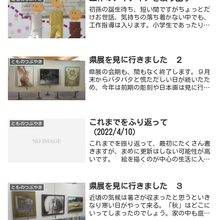
を前向きにして決行しました。
初孫の誕生待ち、短い間ですがちょっとだ
けお世話、気持ちの落ち着かない中でも、
工作指導は入ります。小学生であったり、
高齢者であったり、準備も早めにしてあっ
たので、それは楽しい時間です。その中
で、ひとつだけ予想外なことが起こりまし
た。
県展を見に行きました ２
とものつぶやき
県展の会期も、間もなく終了します。９月
末からバタバタと慌ただしい日が続いたた
め、今年は前期の彫刻や日本画は見に行け
ませんでした。「洋画だけでも見なくて
は。」と、他の用事と抱き合わせて出かけ
たところ、作品目録の引換券を忘れてしま
い、受付で別紙に記入して、いただくこと
これまでをふり返って
とものつぶやき
ができました。恥ずかしいし、情けないで
（2022/4/10）
す。
これまでを振り返って、最初にたくさん書
きますが、まめに更新はしない可能性が高
いです。 絵を描くのが中心の生活に入っ
てから、１０年あまり経ちました。樹齢が
何百年もありそうな大きな木が１番のモデ
ルさんです。土壌なのか、気候なのか、千
県展を見に行きました ３
とものつぶやき
葉県は椎の巨...
近頃の気候は暑さが収まったと思うといき
なり寒い日がやって来る。「秋」はどこに
いってしまったのでしょう。家の中も庭仕