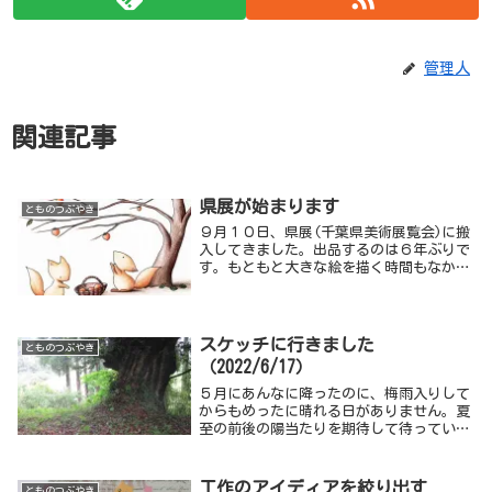
管理人
関連記事
県展が始まります
とものつぶやき
９月１０日、県展(千葉県美術展覧会)に搬
入してきました。出品するのは６年ぶりで
す。もともと大きな絵を描く時間もなかっ
たので、これまでにも３回しか出したこと
はありませんが、・・・
スケッチに行きました
とものつぶやき
（2022/6/17）
５月にあんなに降ったのに、梅雨入りして
からもめったに晴れる日がありません。夏
至の前後の陽当たりを期待して待っていた
のに、このまま行きそびれたら１年先にな
ってしまいます。「私は運が良いから行っ
たら晴れて来るかも。」と無理矢理に思考
工作のアイディアを絞り出す
とものつぶやき