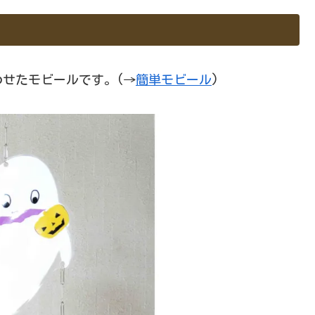
せたモビールです。(→
簡単モビール
)