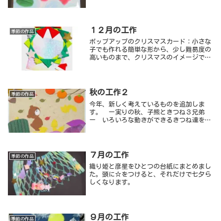
１２月の工作
季節の作品
ポップアップのクリスマスカード：小さな
子でも作れる簡単な形から、少し難易度の
高いものまで、クリスマスのイメージで、
いろいろ試してみました。ここに載せられ
ない失敗作もありましたが・・。
秋の工作２
季節の作品
今年、新しく考えているものを追加しま
す。 ー実りの秋、子熊ときつね３兄弟
ー いろいろな動きができるきつね達をこ
こでも使ってみました。子熊も合わせてポ
ーズを工夫し、お話を作ってもらいます。
７月の工作
季節の作品
織り姫と彦星をひとつの台紙にまとめまし
た。頭に☆をつけると、それだけで七夕ら
しくなります。
９月の工作
季節の作品