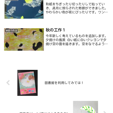
和紙をちぎったり切ったりして貼ってい
き、満月に照らされた野原ができました。
やわらかい色が夜にぴったりです。ワンポ
イントにきつねの子を入れました。
秋の工作１
季節の作品
今年新しく考えているものを追加します。
夕焼けの風景 白い紙に白いクレヨンで夕
焼け空の雲を描きます。空をなでるように
大きなラインを入れたり、雲の形を意識し
ながらぐるぐる描いたり。短めのクレヨン
を横に使ってこするのも良いかもしれませ
ん。沈んでいく夕日の光も描いてみまし
た。
図書館を利用してみては！