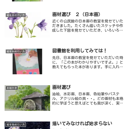
ね、ベタベタと塗ってしまって、もうダメ
だと諦めている生徒の作品は、水道の所に
持って行って水を流しながら洗っちゃうん
画材選び ２（日本画）
絵を始めたい方
ですよ。この紙は強い紙だから大丈夫だ
近くの公民館の日本画の教室を見せていた
よ。・・・
だきました。たくさん描いたスケッチや作
成した下図を見せていただき、いろいろと
お話を聞くことができました。
図書館を利用してみては！
絵を始めたい方
先日、日本画の教室を見せていただいた時
に、「この本がわかりやすいですよ。」と
教えてもらった本があります。手に入れて
読んでみると、本当に具体的でわかりやす
いです。「写生のポイント」「構図と配
色」などは、そのまま全文引用して紹介し
たいくらいでした。
画材選び
お絵かき
油絵、水彩画、日本画、色鉛筆やパステ
ル、アクリル絵の具・・。どの画材も本格
的に学ぼうと思えばとても奥が深く、実際
に色をつける絵の具の他にも必要な画材は
たくさんあります。それらを使ってどう描
いていくのか、本やネットで調べてすぐに
理解し、できることではなく、きちんと先
描いてみなければ始まらない
絵を始めたい方
生について直接教えてもらうのが一番で