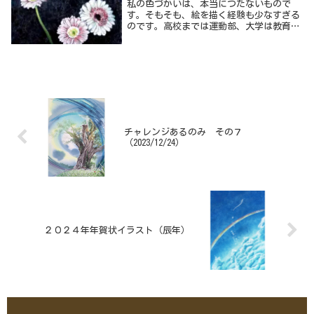
私の色づかいは、本当につたないもので
す。でも、その前に自分はどんな感じの絵
す。そもそも、絵を描く経験も少なすぎる
が描きたいのか、自分の毎日の生活の中で
のです。高校までは運動部、大学は教育学
どんな時に絵を描きたいのか、そのイメー
部の美術教師の養成課程に入りましたが、
ジをしっかり持ちましょう。
そこでも体育会の運動部へ、３年生までは
そちらが大学生活の中心でした。高校の美
術部などで油彩を描いてきた同級生と比べ
るとあまりにも下手すぎて、卒業制作は他
の学生と差のついていない彫刻を選びまし
た。それは、自分でも楽しかったのです
が、色を使いこなす機会は更になくなりま
した。
チャレンジあるのみ その７
（2023/12/24）
２０２４年年賀状イラスト（辰年）