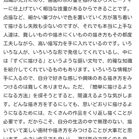
知識が充分にあり、画面の水の量を掴みながらスピーディ
ーに仕上げていく相当な技量があるからできることです。
点描など、細かい筆づかいで色を置いていく方が落ち着い
て描けるし失敗も少ないのですが、それでも本当に上手な
人達は、難しいものや描きにくいものの描き方もその都度
工夫しながら、高い描写力を手に入れているのです。いろ
いろな人が、いろいろな形で発信してくれているし、中に
は「すぐに描ける」というような謳い文句で、的確な知識
を紹介してくれているものもあります。いろいろな情報が
手に入るので、自分で好きな感じや興味のある描き方をみ
つけるのは難しくありません。ただ、「簡単に描けるよう
になる方法」を探そうとすると、間違えるような気がしま
す。どんな描き方をするにしても、思いどおりに描けるよ
うになるためには、たくさんの作品をくり返し描くことが
必要です。だからこそ、自分の生活の中で無理のない、描
いていて楽しい画材や描き方をみつけることが大事だと思