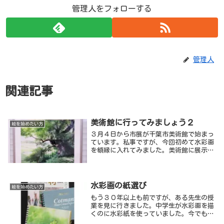
管理人をフォローする
管理人
関連記事
美術館に行ってみましょう２
絵を始めたい方
３月４日から市展が千葉市美術館で始まっ
ています。私事ですが、今回初めて水彩画
を額縁に入れてみました。美術館に展示し
たらどんな感じに見えるかなと、多少は興
味を持って行ったのですが、見慣れた自分
の絵でした。
水彩画の紙選び
絵を始めたい方
もう３０年以上も前ですが、ある先生の授
業を見に行きました。中学生が水彩画を描
くのに水彩紙を使っていました。今でも鮮
明に思い出せるのは次の言葉です。「私は