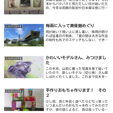
描く時間が飛び飛びになると、どんどん頭
末からバタバタと慌ただしい日が続いたた
が混乱して来ます。
め、今年は前期の彫刻や日本画は見に行け
ませんでした。「洋画だけでも見なくて
は。」と、他の用事と抱き合わせて出かけ
たところ、作品目録の引換券を忘れてしま
い、受付で別紙に記入して、いただくこと
梅雨に入って美術館めぐり
とものつぶやき
ができました。恥ずかしいし、情けないで
雨が続いて暗い上に蒸し暑い、梅雨が明け
す。
れば猛暑日の到来、「夏の間は大きな作品
の制作も外でのスケッチもしない、できな
い。」と決めている私は、駆け込みで作品
の制作や戸外でのスケッチも終了しまし
た。この時期はいろいろな情報や知識をイ
ンプット、あれこれ考えながらのお試しを
かわいいモデルさん、みつけまし
とものつぶやき
する期間です。先週、今週は美術館にでか
た
けました。
この半月、以前に撮った写真を見て描いて
いたので、新しいモデル（切り株）さん探
しはわくわくしました。これまで巨木を探
しに行って、たまたまみつけた切り株を描
いたことはありますが、今回のように切り
株を探して歩き回るのは初めてです。
手作りおもちゃ作ります！ その
とものつぶやき
２
少し前、孫と仲良く遊べたらと引っ張った
りつまんだりのおもちゃを作ってみたので
すが、娘の話によると、孫は座っているこ