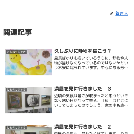
管理人
関連記事
久しぶりに静物を描こう？
とものつぶやき
風景ばかりを描いているうちに、静物や人
物が描けなくなっているのではないかとい
う不安に駆られています。中心にある形は
描けそうですが、作品として仕上げたい時
に背景はどう処理したら良いのだろうとい
う迷い。暑くて外で描くのもつらいし、室
内で何か静物を置いて描いてみようと思っ
県展を見に行きました ３
とものつぶやき
てからすでに１ヶ月近くが経ちました。
近頃の気候は暑さが収まったと思うといき
なり寒い日がやって来る。「秋」はどこに
いってしまったのでしょう。家の中も庭仕
事も「暑いから」と先送りしていたもの
が、「寒くなる前に」というあせりに切り
替わり、毎日バタバタしています。「これ
までとは違った感じの作品を描きたい。」
県展を見に行きました ２
とものつぶやき
と習作を繰￥り返していたのに、集中して
県展の会期も、間もなく終了します。９月