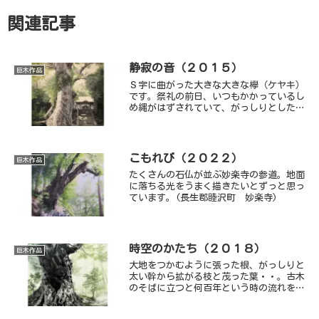
関連記事
静寂の音（２０１５）
巨木作品
Ｓ字に曲がった大きな大きな欅（ケヤキ）
です。祭礼の前日、いつもかかっているし
め縄がはずされていて、がっしりとした幹
を初めて見ることができました。遠くにた
くさんの人がいる気配がしますが、境内に
は私だけ。
こもれび（２０２２）
巨木作品
たくさんの石仏が並ぶ妙楽寺の参道。地面
に落ちる光をうまく描きたいとずっと思っ
ています。(長生郡睦沢町 妙楽寺)
時空のかたち（２０１８）
巨木作品
大地をつかむように張った根、がっしりと
太い幹から拡がる枝と茂った葉・・。古木
のそばに立つと何百年という時の流れを思
わずにはいられません。長い時をずっと同
じ場所に立ち続けていたもの・・。時空と