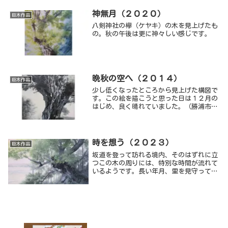
いう概念を「手で触れるかたち」に例える
としたら、私はこれだと思います。
神無月（２０２０）
巨木作品
八剣神社の欅（ケヤキ）の木を見上げたも
の。秋の午後は更に神々しい感じです。
晩秋の空へ（２０１４）
巨木作品
少し低くなったところから見上げた構図で
す。この絵を描こうと思った日は１２月の
はじめ、良く晴れていました。（勝浦市
上植野）
時を想う（２０２３）
巨木作品
坂道を登って訪れる境内、そのはずれに立
つこの木の周りには、特別な時間が流れて
いるようです。長い年月、里を見守って来
たであろうこの木と一緒にいられることが
何となく嬉しい不思議な空間です。 （長
生郡睦沢町 大上）