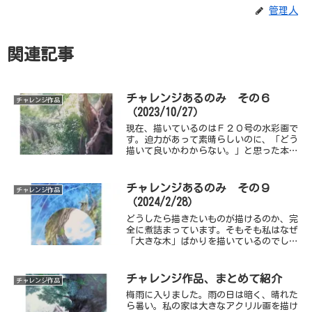
管理人
関連記事
チャレンジあるのみ その６
チャレンジ作品
（2023/10/27）
現在、描いているのはＦ２０号の水彩画で
す。迫力があって素晴らしいのに、「どう
描いて良いかわからない。」と思った本泉
寺の椎の木を描いています。家からそう遠
くない場所にみつけたのに、今年の猛暑で
スケッチに行くのも大変で、いつになく計
チャレンジあるのみ その９
チャレンジ作品
画性のない滅茶苦茶な描き方になっていま
（2024/2/28）
す。
どうしたら描きたいものが描けるのか、完
全に煮詰まっています。そもそも私はなぜ
「大きな木」ばかりを描いているのでしょ
う。中学校で教えている頃は水彩画といえ
ば校内や近くの公園の風景を描かせること
が多く、私は「好きな木をみつけてしっか
チャレンジ作品、まとめて紹介
チャレンジ作品
り描こう。」というのが好きだったので、
梅雨に入りました。雨の日は暗く、晴れた
そんな指導をしてきて自分でもまあまあ描
ら暑い。私の家は大きなアクリル画を描け
けるようになっていたというのもありま