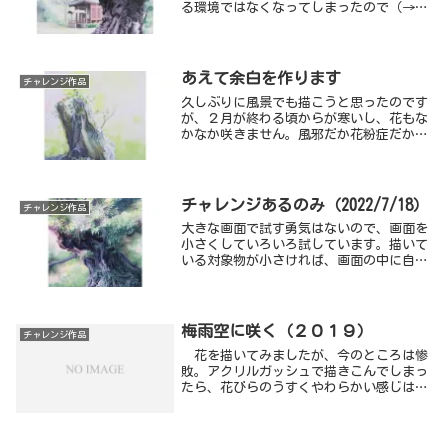
る環境ではなくなってしまったので（→雨
す。
続きの５月）、また絵を描きやすい季節に
なるまで、普段はやらないことをまとめて
済ませてしまいたいと思います。
あえて余白を作ります
チャレンジ作品
久しぶりに風景でも描こうと思ったのです
が、２月が終わる頃からが寒いし、花もな
かなか咲きません。風邪だか花粉症だかわ
からない体調不良にも悩まされ、モデル探
しやスケッチもままならないうちに、月２
～３回しかない水彩画サークルの日になり
ました。
チャレンジあるのみ（2022/7/18）
チャレンジ作品
大きな画面で試す勇気はないので、画面を
小さくしていろいろ試しています。描いて
いる対象物が小さければ、画面の中に自由
に配置もできるのでしょうが、どっしりし
た太い幹としっかり根を張っている地面は
はずせないので、背景や枝の描き方を工夫
するしかありません。
梅雨空に咲く（２０１９）
チャレンジ作品
花を描いてみましたが、今のところは惨
敗。アクリルガッシュで描きこんでしまっ
たら、花びらのうすくやわらかい感じは出
ませんね。描いたのは梅雨の頃。背景で季
節感を出そうと透明水彩を使ってみまし
た。違う絵の具を同じ画面に入れたら発色