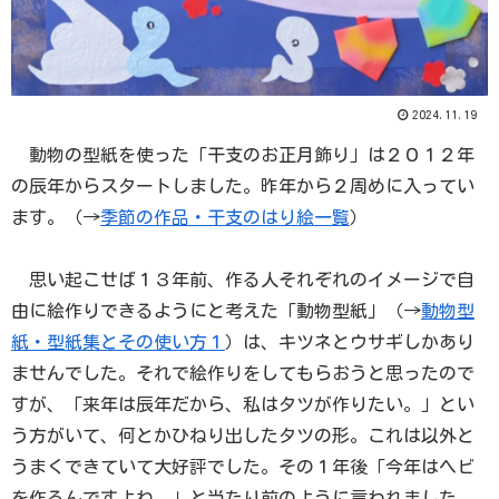
2024.11.19
動物の型紙を使った「干支のお正月飾り」は２０１２年
の辰年からスタートしました。昨年から２周めに入ってい
ます。（→
季節の作品・干支のはり絵一覧
）
思い起こせば１３年前、作る人それぞれのイメージで自
由に絵作りできるようにと考えた「動物型紙」（→
動物型
紙・型紙集とその使い方１
）は、キツネとウサギしかあり
ませんでした。それで絵作りをしてもらおうと思ったので
すが、「来年は辰年だから、私はタツが作りたい。」とい
う方がいて、何とかひねり出したタツの形。これは以外と
うまくできていて大好評でした。その１年後「今年はヘビ
を作るんですよね。」と当たり前のように言われました