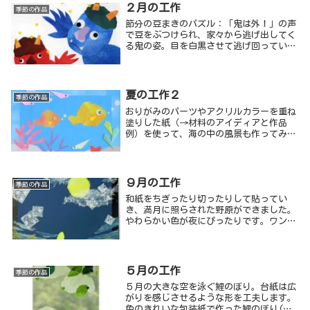
２月の工作
季節の作品
節分の豆まきのパズル：「鬼は外！」の声
で豆をぶつけられ、家々から逃げ出してく
る鬼の姿。目を白黒させて逃げ回っている
様子をパズルに配置しました。
夏の工作２
季節の作品
おりがみのパーツやアクリルカラーを重ね
塗りした紙（→材料のアイディアと作品
例）を使って、海の中の風景も作ってみま
した。
９月の工作
季節の作品
和紙をちぎったり切ったりして貼ってい
き、満月に照らされた野原ができました。
やわらかい色が夜にぴったりです。ワンポ
イントにきつねの子を入れました。
５月の工作
季節の作品
５月の大きな空を泳ぐ鯉のぼり。台紙は広
がりを感じさせるような形を工夫します。
色のきれいな包装紙で作った鯉のぼり(→