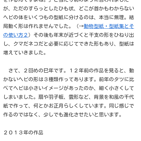
が、ただのすらっとしたひも状、どこが首かもわからない
ヘビの体をいくつもの型紙に分けるのは、本当に無理。結
局動く形は作れませんでした。（→
動物型紙・型紙集とそ
の使い方２
）その後も年末が近づくと干支の形をひねり出
し、クマだネコだと必要に応じてできた形もあり、型紙は
増えていきました。
さて、２回めの巳年です。１２年前の作品を見ると、動
かないヘビの形は３種類作ってあります。前年のタツに比
べてヘビは小さいイメージがあったのか、細く小さくして
しまいました。扇や羽子板、雲形など、背景を和風の千代
紙で作って、何とかお正月らしくしています。同じ感じで
作るのではなく、少しでも進化させたいと思います。
２０１３年の作品