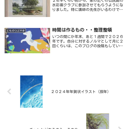
２年半くらい前から、家の近くの公民館の
なった１１日には４０分の戸外スケッチを
水彩画クラブに参加させてもらうようにな
敢行しているので、今年は本当に異常な気
りました。特に講師の先生がいるわけでは
がします。真面目に地球の未来が心配で
なく、それぞれの自由制作です。いろいろ
す。
な描き方があって楽しいし、見たことも言
われたことも参考になるので、いろいろと
挑戦してみようという気持ちになります。
時間は作るもの・・整理整頓
とものつぶやき
いつの間にか年末、あと１週間で２０２６
年です。自分に対するノルマとして月に２
回くらいは、このブログの投稿もしていこ
うと思っていたのに、それさえすっかり忘
れるほど、この１ヶ月はバタバタしていま
した。時間をみつけては絵も描いています
が、５０号の大きな画面です。５、６時間
集中して描いても大して進まず、何日か放
り出しているうちによくわからなくなり描
き直し、何とも収拾がつかない状態で年を
越します。
２０２４年年賀状イラスト（辰年）