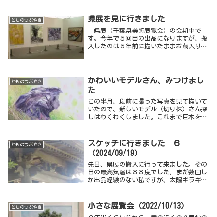
い感じではなく、きれいな色、優しい色で
描きたいと考えて習作を重ねること２ヶ
月、大きな画面でも何とかなりそうな気も
県展を見に行きました
とものつぶやき
して来ました。（→チャレンジあるのみ
県展（千葉県美術展覧会）の会期中で
その１５）１１月も半ばになり、いよいよ
す。今年で５回目の出品になりますが、搬
５０号を描き始めました。
入したのは５年前に描いたままお蔵入りに
なっていた作品です。以前の投稿で書きま
したが、台風被害や家庭の事情、さまざま
な理由で出しそびれ、昨年からやっと復活
して古い作品から順に出しています。
かわいいモデルさん、みつけまし
とものつぶやき
た
この半月、以前に撮った写真を見て描いて
いたので、新しいモデル（切り株）さん探
しはわくわくしました。これまで巨木を探
しに行って、たまたまみつけた切り株を描
いたことはありますが、今回のように切り
株を探して歩き回るのは初めてです。
スケッチに行きました ６
とものつぶやき
（2024/09/19）
先日、県展の搬入に行って来ました。その
日の最高気温は３３度でした。まだ数回し
か出品経験のない私ですが、太陽ギラギラ
の中で大きな５０号を運んでいくのは初め
てです。思えば昨年の９月も暑さが収まら
ず、スケッチに行きたくてイライラしてい
小さな展覧会（2022/10/13）
とものつぶやき
た記憶があります。それでも多少は涼しく