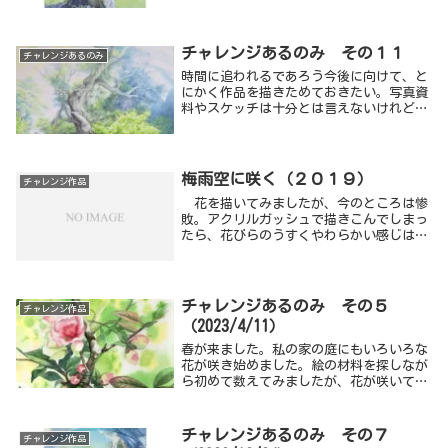
しやスケッチもままならないうちに、月２
～３回しかない水彩画サークルの日になり
ました。
チャレンジあるのみ その１１
チャレンジあるのみ
時間に追われるであろう今後に向けて、と
にかく作品を描きためておきたい。写真資
料やスケッチは十分とは言えないけれど、
「こう描きたい。」のイメージはある。う
まくできるかどうかはわからないけれど、
来年の市展に出すつもりで２０号を描き始
めました。
梅雨空に咲く（２０１９）
チャレンジ作品
花を描いてみましたが、今のところは惨
敗。アクリルガッシュで描きこんでしまっ
たら、花びらのうすくやわらかい感じは出
ませんね。描いたのは梅雨の頃。背景で季
節感を出そうと透明水彩を使ってみまし
た。違う絵の具を同じ画面に入れたら発色
が不自然な気がして、画面を区切りまし
チャレンジあるのみ その５
チャレンジ作品
た。
（2023/4/11）
春が来ました。私の家の庭にもいろいろな
花が咲き始めました。絵の材料を探しなが
ら初めて数えてみましたが、花が咲いてい
る木が８種類もあります。
チャレンジあるのみ その７
チャレンジ作品