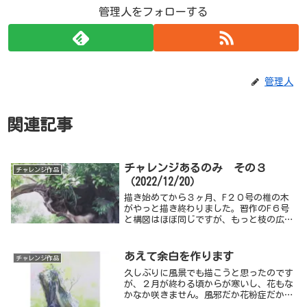
管理人をフォローする
管理人
関連記事
チャレンジあるのみ その３
チャレンジ作品
（2022/12/20）
描き始めてから３ヶ月、F２０号の椎の木
がやっと描き終わりました。習作のF６号
と構図はほぼ同じですが、もっと枝の広が
りや空間の大きさを出したかったので、木
を少し小さめにしてみました。
あえて余白を作ります
チャレンジ作品
久しぶりに風景でも描こうと思ったのです
が、２月が終わる頃からが寒いし、花もな
かなか咲きません。風邪だか花粉症だかわ
からない体調不良にも悩まされ、モデル探