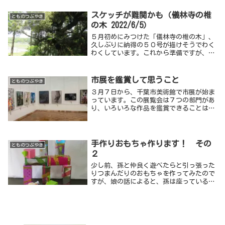
面のほとんどが木の幹という作品になりそ
うですが、充分に面白い迫力のある形、こ
スケッチが難関かも（儀林寺の椎
とものつぶやき
れは主役になります。
の木 2022/6/5）
５月初めにみつけた「儀林寺の椎の木」、
久しぶりに納得の５０号が描けそうでわく
わくしています。これから準備ですが、今
回はかなりの困難が予想されます。「どう
やって描いているのか。」といろいろな人
に聞かれると前にも書きましたが、この絵
市展を鑑賞して思うこと
とものつぶやき
が完成するまでの過程で詳細をわかってい
３月７日から、千葉市美術館で市展が始ま
ただけると思います。
っています。この展覧会は７つの部門があ
り、いろいろな作品を鑑賞できることは以
前に紹介したとおりです。彫刻は１階に、
他の部門は７階～９階に展示されています
が、今年はすっきりとして作品を見やすい
と感じました。
手作りおもちゃ作ります！ その
とものつぶやき
２
少し前、孫と仲良く遊べたらと引っ張った
りつまんだりのおもちゃを作ってみたので
すが、娘の話によると、孫は座っているこ
とはあまりなく、スピード感のあるずり這
いで部屋の中を動き回っているのだそうで
す。そこで考え方を修正し、大きく目立つ
色の物体を部屋のあちらこちらに置くこと
にしました。