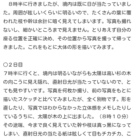
８時半に行きましたが、境内は既に日が当たっていまし
た。周囲が眩しいくらいに明るいので、たくさんの葉に覆
われた枝や幹は余計に暗く見えてしまいます。写真も撮れ
ないし、細かいところまで見えません。とりあえず自分の
座る位置を正確に決め、その位置から写真を撮って帰って
きました。これをもとに大体の形を描いてみます。
○２日目
７時半に行くと、境内は明るいながらも太陽は高い杉の木
の向こうに見え隠れ、直射日光が当たっていないので、と
ても見やすいです。写真を何枚か撮り、前の写真をもとに
描いたスケッチと比べてみましたが、全く別物です。形を
直したり、写真ではわからなかった立体感をメモしたりし
ているうちに、太陽が木の上に出ました。（８時１０分）
その途端、今まで良く見えていた幹や枝は真っ黒になって
しまい、直射日光の当たる紙は眩しくて目もチカチカ、こ