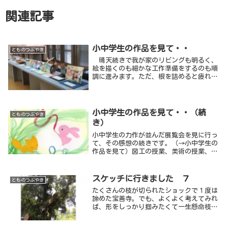
関連記事
小中学生の作品を見て・・
とものつぶやき
晴天続きで我が家のリビングも明るく、
絵を描くのも細かな工作準備をするのも順
調に進みます。ただ、根を詰めると疲れも
たまってくるので、気分転換をかねて千葉
市美術館で開催されている千葉市総合展覧
会（市内の小中学生の作品）を見に行って
来ました。
小中学生の作品を見て・・（続
とものつぶやき
き）
小中学生の力作が並んだ展覧会を見に行っ
て、その感想の続きです。（→小中学生の
作品を見て）図工の授業、美術の授業、そ
の経験は一生ものと書きましたが、思うと
ころをまとめます。
スケッチに行きました ７
とものつぶやき
たくさんの枝が切られたショックで１度は
諦めた宝善寺。でも、よくよく考えてみれ
ば、形をしっかり掴みたくて一生懸命枝の
隙間から覗いていた幹が、今は全部見える
わけで、こんなチャンスはありません。画