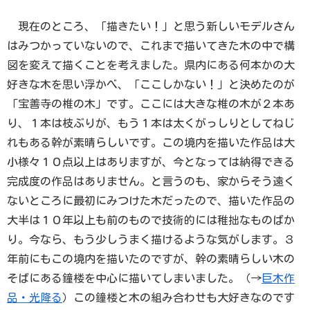
現在のところ、「描きたい！」と思う新しいモデルさん
はみつかっていないので、これまで描いてきた木の中で構
図を変えて描くことを考えました。県内にある何本かの大
好きな木を思い浮かべ、「ここしかない！」と決めたのが
「宝善寺の椎の木」です。ここには大きな椎の木が２本あ
り、１本は枝ぶりが、もう１本は太くがっしりとしてねじ
れもある幹が素晴らしいです。この境内を描いた作品は大
小様々１０点以上はありますが、今となっては納得できる
完成度の作品はありません。と言うのも、家からそう遠く
ないところに最初にみつけた木だったので、描いた作品の
大半は１０年以上も前のもので技術的には稚拙なものばか
り。今なら、もう少しうまく描けるような気がします。３
年前にもこの境内を描いたのですが、幹の素晴らしい木の
そばにある鐘楼を中心に描いてしまいました。（→
巨木作
品・光降る
）この鐘楼と木の組み合わせも大好きなのです